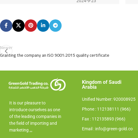
2024-9-23
Newer
Granting the company an ISO 9001:2015 quality certificate
Kingdom of Saudi
Arabia​
Unified Number: 920008925
It is our pleasure to
Phone : 112138111 (966)
introduce ourselves as one
of the leading companies in
Fax : 112135893 (966)
the field of importing and
Email : info@green-gold.co
marketing
,,,