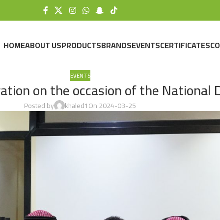
HOME
ABOUT US
PRODUCTS
BRANDS
EVENTS
CERTIFICATES
CO
EVENTS
tion on the occasion of the National 
Posted by
khaled1
On 2024-03-25