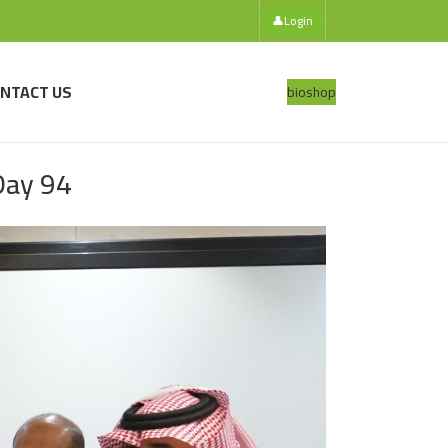
👤
Login
NTACT US
bio
shop
Day 94