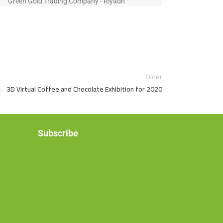
Green Gold Trading Company - Riyadh
Older
3D Virtual Coffee and Chocolate Exhibition for 2020
Subscribe