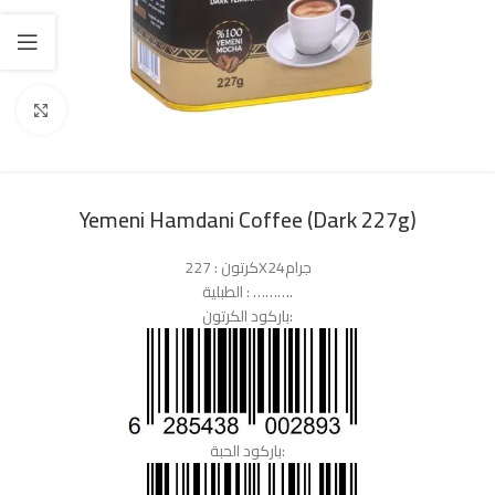
Click to enlarge
Yemeni Hamdani Coffee (Dark 227g)
كرتون : 227X24جرام
الطبلية : ……….
باركود الكرتون:
باركود الحبة: