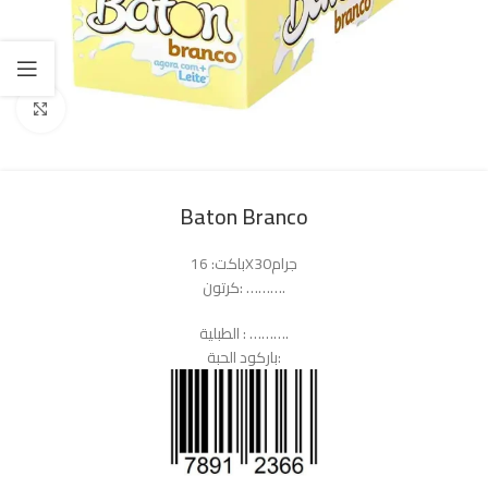
Click to enlarge
Baton Branco
باكت: 16X30جرام
كرتون: ……….
الطبلية : ……….
باركود الحبة: