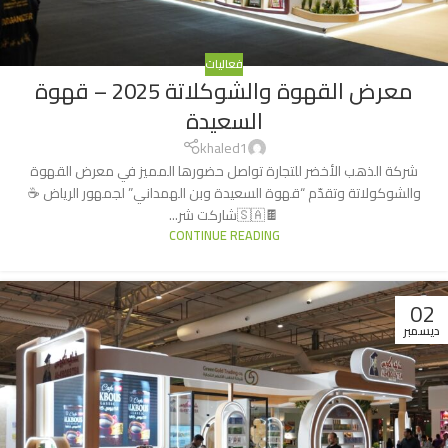
فعاليات
معرض القهوة والشوكلاتة 2025 – قهوة
السعيدة
khaled1
شركة الذهب الأخضر للتجارة تواصل حضورها المميز في معرض القهوة
والشوكولاتة وتقدّم “قهوة السعيدة وبن الهمداني” لجمهور الرياض ☕️
🍫🇸🇦شاركت شر...
CONTINUE READING
02
ديسمبر