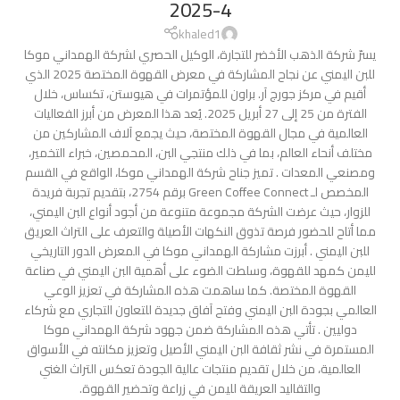
4-2025
khaled1
يسرّ شركة الذهب الأخضر للتجارة، الوكيل الحصري لشركة الهمداني موكا
للبن اليمني عن نجاح المشاركة في معرض القهوة المختصة 2025 الذي
أقيم في مركز جورج آر. براون للمؤتمرات في هيوستن، تكساس، خلال
الفترة من 25 إلى 27 أبريل 2025. يُعد هذا المعرض من أبرز الفعاليات
العالمية في مجال القهوة المختصة، حيث يجمع آلاف المشاركين من
مختلف أنحاء العالم، بما في ذلك منتجي البن، المحمصين، خبراء التخمير،
ومصنعي المعدات . تميز جناح شركة الهمداني موكا، الواقع في القسم
المخصص لـ Green Coffee Connect برقم 2754، بتقديم تجربة فريدة
للزوار، حيث عرضت الشركة مجموعة متنوعة من أجود أنواع البن اليمني،
مما أتاح للحضور فرصة تذوق النكهات الأصيلة والتعرف على التراث العريق
للبن اليمني . أبرزت مشاركة الهمداني موكا في المعرض الدور التاريخي
لليمن كمهد للقهوة، وسلطت الضوء على أهمية البن اليمني في صناعة
القهوة المختصة. كما ساهمت هذه المشاركة في تعزيز الوعي
العالمي بجودة البن اليمني وفتح آفاق جديدة للتعاون التجاري مع شركاء
دوليين . تأتي هذه المشاركة ضمن جهود شركة الهمداني موكا
المستمرة في نشر ثقافة البن اليمني الأصيل وتعزيز مكانته في الأسواق
العالمية، من خلال تقديم منتجات عالية الجودة تعكس التراث الغني
والتقاليد العريقة لليمن في زراعة وتحضير القهوة.