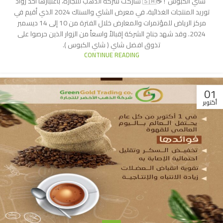
“شاي الكبوس”! ☕️🇸🇦 شاركت شركة الذهب للتجارة، باعتبارها أحد رواد
توريد المنتجات الغذائية، في معرض الشاي والسناك 2024 الذي أقيم في
مركز الرياض للمؤتمرات والمعارض خلال الفترة من 10 إلى 14 ديسمبر
2024. وقد شهد جناح الشركة إقبالاً واسعاً من الزوار الذين حرصوا على
تذوق افضل شاي ( شاي الكبوس ).
CONTINUE READING
01
أكتوبر