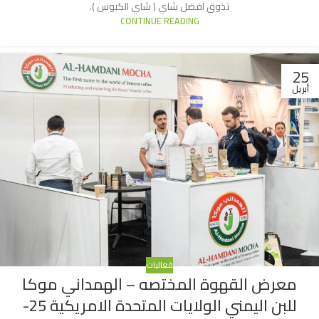
تذوق افضل شاي ( شاي الكبوس ).
CONTINUE READING
25
أبريل
فعاليات
معرض القهوة المختصه – الهمداني موكا
للبن اليمني الولايات المتحدة الامريكية 25-