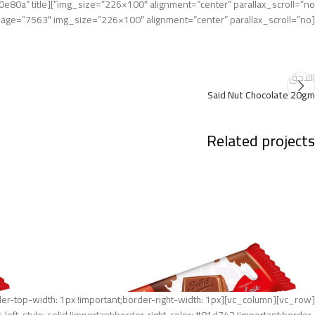
[vc_single_image image=”7563″ img_size=”226×100″ alignment=”center” parallax_scroll=”no”][/vc_column_inner][/vc_row_inner][/vc_column][/vc_row]
اللاحق
Said Nut Chocolate 20gm
Related projects
;border-top-width: 1px !important;border-right-width: 1px