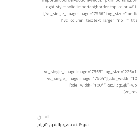
!important;border-bottom-width: 1px !important;bord
سعيد
right-style: solid !important;border-top-color: #
!important;}” row_reverse_mobile=”0″ row_reverse_tablet=”0″][vc_column_inner][vc_single_image image=”7566″ img_size=”medium” alignment=”center” onclick=”link_image” parallax_scroll=”no”]
عيد بالحبوب الهشة ٢٠جرام
 Cereal 20gm
vc_column_text][woodmart_title size=”small” style=”bordered” woodmart_css_id=”60d964d82e=”باركود الكرتون :” title_width=”100″][vc_single_image image=”7565″ img_size=”226×100″
alignment=”center” parallax_scroll=”no”][woodmart_title size=”small” style=”bordered” woodmart_css_id=”6112de215acaa” title=”باركود الباكت :” title_width=”100″][vc_single_image image=”7564″
img_size=”226×100″ alignment=”center” parallax_scroll=”no”][woodmart_title size=”small” style=”bordered” woodmart_css_id=”60d964f60e80a” title=”باركود الحبة :” title_width=”100″]
السابق
شوكلاتة سعيد بالبندق ٢٠جرام