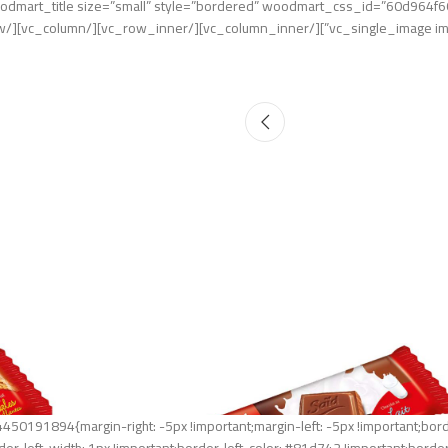
c_custom_1624450191894{margin-right: -5px !important;margin-left: -5px !important