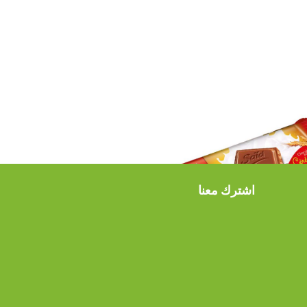
اشترك معنا
سعيد
عيد بالحبوب الهشة ٢٠جرام
 Cereal 20gm