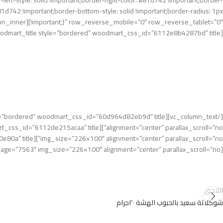
left-style: solid !important;border-right-color: #81d742 !important;border-
سعيد
#81d742 !important;border-bottom-style: solid !important;border-radius: 1px
شوكلاتة سعيد بالحليب ٢٠جرام
gm
[woodmart_title style=”bordered” woodmart_css_id=”6112e8b4287bd” title=”شوكلاتة سعيد بالبندق ٢٠جرام” title_width=”100″ woodmart_empty_space=””][vc_column_text text_larger=”no”]
[vc_single_image image=”7563″ img_size=”226×100″ alignment=”center” parallax_scroll=”no”][/vc_column_inner][/vc_row_inner][/vc_column][/vc_row]
اللاحق
شوكلاتة سعيد بالحبوب الهشة ٢٠جرام