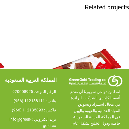
Related projects
المملكة العربية السعودية
سعيد
الرقم الموحد: 920008925​
انه لمن دواعي سرورنا أن نقدم
شوكلاتة سعيد بالحليب ٢٠جرام
gm
أنفسنا كإحدى الشركات الرائدة
هاتف : 112138111 (966)
في مجال استيراد وتسويق
فاكس : 112135893 (966)
المواد الغذائية والقهوة والهيل
في المملكة العربية السعودية
بريد الكتروني : info@green-
خاصة ودول الخليج بشكل عام.
gold.co