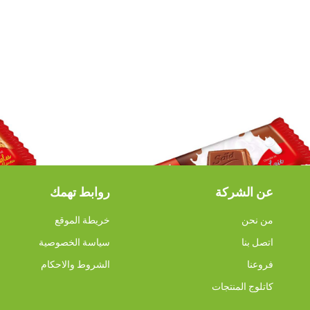
عن الشركة
روابط تهمك
سعيد
من نحن
خريطة الموقع
said Milk Chocolate 20
شوكلاتة س
اتصل بنا
سياسة الخصوصية
فروعنا
الشروط والاحكام
كاتلوج المنتجات