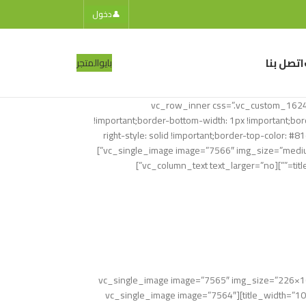
👤
دخول
اتصل بنا
بايو
المتجر
[vc_row][vc_column][vc_row_inner css=”.v
!important;border-bottom-width: 1px !important;bord
right-style: solid !important;border-top-color: #
!important;}” row_reverse_mobile=”0″ row_reverse_tablet=”0″][vc_column_inner][vc_single_image image=”7566″ img_size=”medium” alignment=”center” onclick=”link_image” parallax_scroll=”no”]
vc_column_text][woodmart_title size=”small” style=”bordered” woodmart_css_id=”60d964d82e=”باركود الكرتون :” title_width=”100″][vc_single_image image=”7565″ img_size=”226×100″
alignment=”center” parallax_scroll=”no”][woodmart_title size=”small” style=”bordered” woodmart_css_id=”6112de215acaa” title=”باركود الباكت :” title_width=”100″][vc_single_image image=”7564″