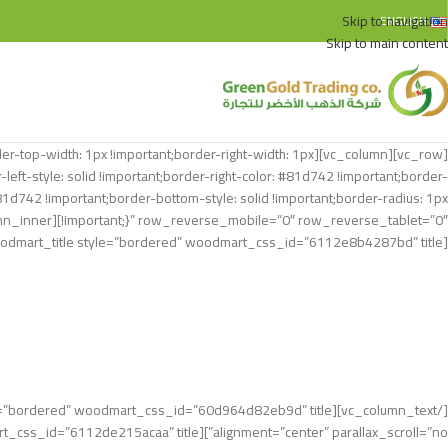
Skip to navigation
ENGLISH
Skip to main content
;border-top-width: 1px !important;border-right-width: 1px
left-style: solid !important;border-right-color: #81d742 !important;border-
#81d742 !important;border-bottom-style: solid !important;border-radius: 1px
[woodmart_title style=”bordered” woodmart_css_id=”6112e8b4287bd” title=”شوكلاتة سعيد بالبندق ٢٠جرام” title_width=”100″ woodmart_empty_space=””][vc_column_text text_larger=”no”]