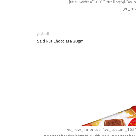
img_size=”226×100″ alignment=”center” parallax_scroll=”no”][woodmart_title size=”small” style=”bordered” woodmart_css_id=”60d964f60e80a” title=”باركود الحبة :” title_width=”100″]
السابق
Said Nut Chocolate 30gm
[vc_row][vc_column][vc_row_inner css=”.v