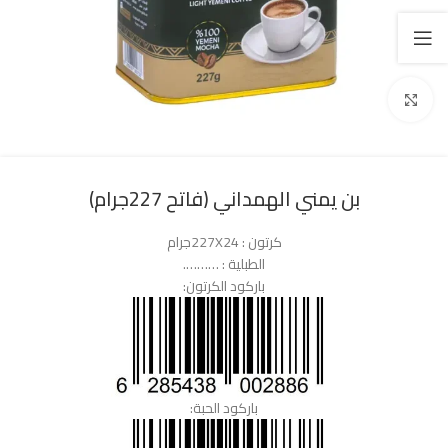
Click to enlarge
بن يمني الهمداني (فاتح 227جرام)
كرتون : 227X24جرام
الطبلية : ……….
باركود الكرتون:
باركود الحبة: